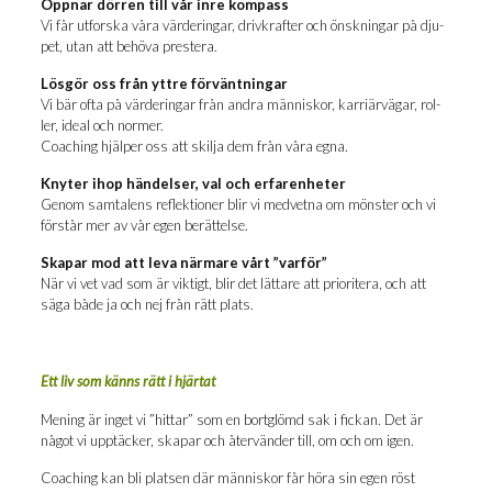
Öpp­nar dör­ren till vår inre kompass
Vi får utfors­ka våra vär­de­ring­ar, driv­kraf­ter och önsk­ning­ar på dju­
pet, utan att behö­va prestera.
Lös­gör oss från ytt­re förväntningar
Vi bär ofta på vär­de­ring­ar från and­ra män­ni­skor, kar­riär­vä­gar, rol­
ler, ide­al och normer.
Coaching hjäl­per oss att skil­ja dem från våra egna.
Kny­ter ihop hän­del­ser, val och erfarenheter
Genom sam­ta­lens reflek­tio­ner blir vi med­vet­na om möns­ter och vi
för­står mer av vår egen berättelse.
Ska­par mod att leva när­ma­re vårt ”var­för”
När vi vet vad som är vik­tigt, blir det lät­ta­re att pri­o­ri­te­ra, och att
säga både ja och nej från rätt plats.
Ett liv som känns rätt i hjärtat
Mening är ing­et vi ”hit­tar” som en bort­glömd sak i fic­kan. Det är
något vi upp­täc­ker, ska­par och åter­vän­der till, om och om igen.
Coaching kan bli plat­sen där män­ni­skor får höra sin egen röst