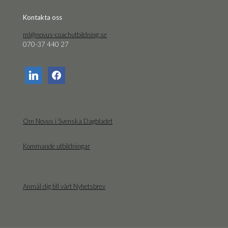
Kon­tak­ta oss
ml@novus-coachutbildning.se
070-37 440 27
linkedin
facebook
Om Novus i Svenska Dagbladet
Kommande utbildningar
Anmäl dig till vårt Nyhetsbrev