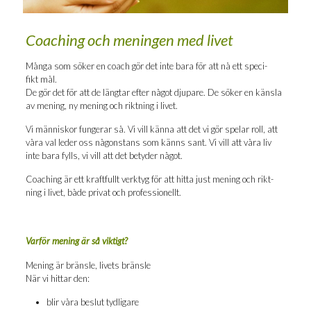
Coaching och mening­en med livet
Många som söker en coach gör det inte bara för att nå ett spe­ci­
fikt mål.
De gör det för att de läng­tar efter något dju­pa­re. De söker en käns­la
av mening, ny mening och rikt­ning i livet.
Vi män­ni­skor fun­ge­rar så. Vi vill kän­na att det vi gör spe­lar roll, att
våra val leder oss någon­stans som känns sant. Vi vill att våra liv
inte bara fylls, vi vill att det bety­der något.
Coaching är ett kraft­fullt verk­tyg för att hit­ta just mening och rikt­
ning i livet, både pri­vat och professionellt.
Var­för mening är så viktigt?
Mening är bräns­le, livets bränsle
När vi hit­tar den:
blir våra beslut tydligare