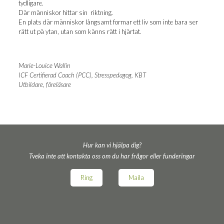
tydligare.
Där män­ni­skor hit­tar sin riktning.
En plats där män­ni­skor lång­samt for­mar ett liv som inte bara ser
rätt ut på ytan, utan som känns rätt i hjärtat.
Marie-Louice Wal­lin
ICF Cer­ti­fi­e­rad Coach (PCC), Stresspe­da­gog, KBT
Utbil­da­re, föreläsare
Hur kan vi hjälpa dig?
Tveka inte att kontakta oss om du har frågor eller funderingar
Ring
Maila