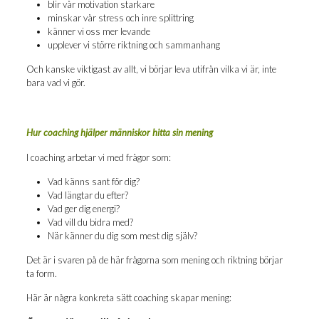
blir vår moti­va­tion starkare
mins­kar vår stress och inre splittring
kän­ner vi oss mer levande
upp­le­ver vi stör­re rikt­ning och sammanhang
Och kanske vik­ti­gast av allt, vi bör­jar leva uti­från vil­ka vi är, inte
bara vad vi gör.
Hur coaching hjäl­per män­ni­skor hit­ta sin mening
I coaching arbe­tar vi med frå­gor som:
Vad känns sant för dig?
Vad läng­tar du efter?
Vad ger dig energi?
Vad vill du bidra med?
När kän­ner du dig som mest dig själv?
Det är i sva­ren på de här frå­gor­na som mening och rikt­ning bör­jar
ta form.
Här är någ­ra kon­kre­ta sätt coaching ska­par mening: