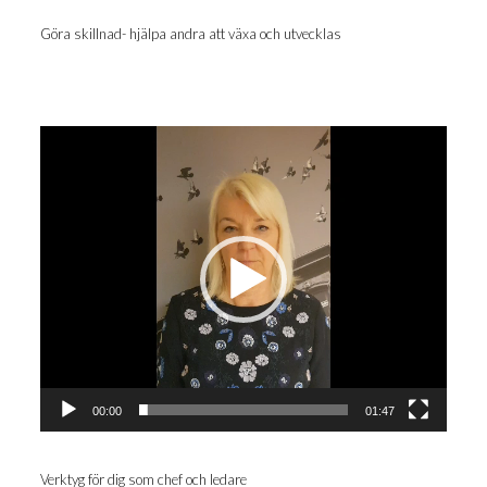
Göra skill­nad- hjäl­pa and­ra att växa och utvecklas
Videospelare
00:00
01:47
Verk­tyg för dig som chef och ledare