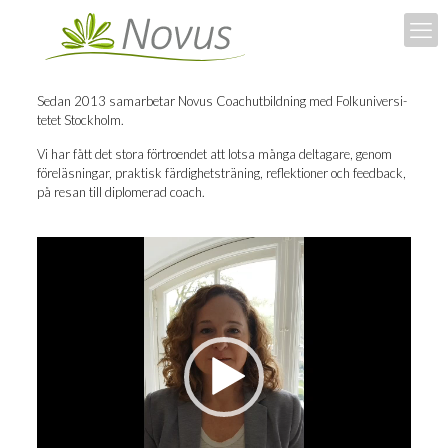
Sedan 2013 sam­ar­be­tar Novus Coach­ut­bild­ning med Folk­u­ni­ver­si­
te­tet Stockholm.
Vi har fått det sto­ra för­tro­en­det att lot­sa många del­ta­ga­re, genom
före­läs­ning­ar, prak­tisk fär­dig­hets­trä­ning, reflek­tio­ner och feed­back,
på resan till diplo­me­rad coach.
Videospelare