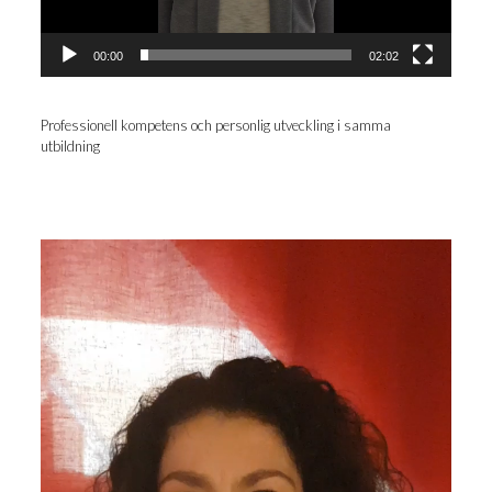
00:00
02:02
Pro­fes­sio­nell kom­pe­tens och per­son­lig utveck­ling i sam­ma
utbildning
Videospelare