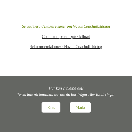
Se vad fle­ra del­ta­ga­re säger om Novus Coachutbildning
Coach­kom­pe­tens gör skillnad
Rekom­men­da­tio­ner - Novus Coachutbildning
Hur kan vi hjälpa dig?
Tveka inte att kontakta oss om du har frågor eller funderingar
Ring
Maila