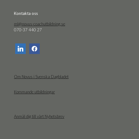
Kon­tak­ta oss
ml@novus-coachutbildning.se
070-37 440 27
linkedin
facebook
Om Novus i Svenska Dagbladet
Kommande utbildningar
Anmäl dig till vårt Nyhetsbrev