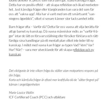
Ibland behö­ver vi, pre­cis som våra barn gör, stäl­la käns­li­ga frå­gor.
Det­ta har en posi­tiv effekt – att ska­pa reflek­tion och ökad med­ve­ten­
het. Just käns­li­ga frå­gor eller klar­gö­ran­den kan vara det som får
oss att ”vak­na upp”. Alla har vi varit med om ett smärt­samt ”san­
ning­ens ögon­blick”, vil­ket vi sena­re kän­ner stor tack­sam­het inför.
Barn frå­gar ofta – Var­för då? Det­ta får oss vux­na att vil­ja berät­ta för
att ge bar­net ny kun­skap. Då vux­na män­ni­skor möts av ”var­för-frå­
gor” intar de lätt en för­svars­ställ­ning eller för­sö­ker för­kla­ra och rätt­
fär­di­ga sina hand­ling­ar på ett men­talt plan vil­ket inte leder till ny
kun­skap. I mötet med vux­na kan frå­gor av typen Vad? Vem? Var?
Hur? När? – vara mer utveck­lan­de för att ska­pa r
eflek­tion och ny
kun­skap
.
Det vik­ti­gas­te är inte vil­ken frå­ga du stäl­ler utan mot­par­tens respons på
din fråga.
Kor­ta och kärn­ful­la frå­gor är oftast mer kraft­ful­la då de ”sät­ter fing­ret på”
kär­nan i angelägenheten
Marie-Louice Wal­lin
ICF Cer­ti­fi­e­rad Coach (PCC) och utbildare