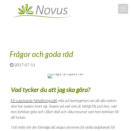
Frå­gor och goda råd
2017-07-11
Vad tyc­ker du att jag ska göra?
Ett coachan­de för­håll­nings­sätt
vilar på över­ty­gel­sen om att alla män­ni­
skor har sva­ren inom sig. Sva­ren på vad som är vik­tigt för just hen, vad
hen behö­ver göra och vil­ket stöd och vil­ka resur­ser som hen behö­ver för
att lyckas.
I ett möte blir din för­må­ga att ska­pa utrym­me för det­ta avgö­ran­de för