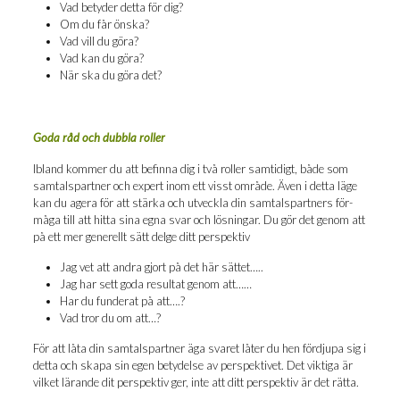
Vad bety­der det­ta för dig?
Om du får önska?
Vad vill du göra?
Vad kan du göra?
När ska du göra det?
Goda råd och dubb­la roller
Ibland kom­mer du att befin­na dig i två rol­ler sam­ti­digt, både som
sam­tals­part­ner och expert inom ett visst områ­de. Även i det­ta läge
kan du age­ra för att stär­ka och utveck­la din sam­tals­part­ners för­
må­ga till att hit­ta sina egna svar och lös­ning­ar. Du gör det genom att
på ett mer gene­rellt sätt del­ge ditt perspektiv
Jag vet att and­ra gjort på det här sättet…..
Jag har sett goda resul­tat genom att……
Har du fun­de­rat på att….?
Vad tror du om att…?
För att låta din sam­tals­part­ner äga sva­ret låter du hen för­dju­pa sig i
det­ta och ska­pa sin egen bety­del­se av per­spek­ti­vet. Det vik­ti­ga är
vil­ket läran­de dit per­spek­tiv ger, inte att ditt per­spek­tiv är det rätta.