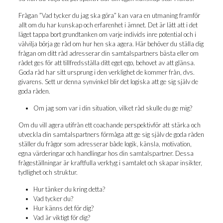
Frå­gan ”Vad tyc­ker du jag ska göra” kan vara en utma­ning fram­för
allt om du har kun­skap och erfa­ren­het i ämnet. Det är lätt att i det
läget tap­pa bort grund­tan­ken om var­je indi­vids inre poten­ti­al och i
väl­vil­ja bör­ja ge råd om hur hen ska age­ra. Här behö­ver du stäl­la dig
frå­gan om ditt råd adres­se­rar din sam­tals­part­ners bäs­ta eller om
rådet ges för att till­freds­stäl­la ditt eget ego, beho­vet av att glän­sa.
Goda råd har sitt ursprung i den verk­lig­het de kom­mer från, dvs.
giva­rens. Sett ur den­na syn­vin­kel blir det logis­ka att ge sig själv de
goda råden.
Om jag som var i din situ­a­tion, vil­ket råd skul­le du ge mig?
Om du vill age­ra uti­från ett coachan­de per­spek­tiv­för att stär­ka och
utveck­la din sam­tals­part­ners för­må­ga att ge sig själv de goda råden
stäl­ler du frå­gor som adres­se­rar både logik, käns­la, moti­va­tion,
egna vär­de­ring­ar och hand­ling­ar hos din sam­tals­part­ner. Des­sa
frå­ge­ställ­ning­ar är kraft­ful­la verk­tyg i sam­ta­let och ska­par insik­ter,
tyd­lig­het och struktur.
Hur tän­ker du kring detta?
Vad tyc­ker du?
Hur känns det för dig?
Vad är vik­tigt för dig?