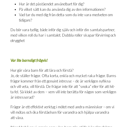
Hur är det påstå­en­det använd­bart för dig?
På vil­ket sätt kan du använ­da dig av den informationen?
Vad tar du med dig från det­ta som du inte vara med­ve­ten om
tidigare?
Du bör vara tyd­lig, både inför dig själv och inför din sam­tals­part­ner,
med vil­ken roll du har i sam­ta­let. Dubb­la rol­ler ska­par för­vir­ring och
otrygghet
Var lite barns­ligt frågvis!
Hur gör våra barn för att lära och förstå?
Jo, de stäl­ler frå­gor. Ofta kor­ta, enk­la och myc­ket raka frå­gor. Barns
frå­gor kom­mer från ett genu­int intres­se – de är verk­li­gen nyfik­na
och vill veta, vill för­stå. De frå­gar inte för att ”sno­ka” eller för att hit­
ta fel. Så klokt av dem – vem vill inte berät­ta för någon som verk­li­gen
är intresserad?
Frå­gor är ett effek­tivt verk­tyg i mötet med and­ra män­ni­skor – om vi
vill mötas och öka för­stå­el­sen för varand­ra och hjäl­pa varand­ra
att växa.