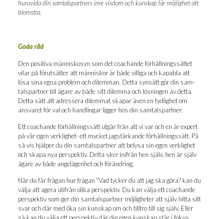
huruvi­da din sam­tals­part­ners inre vis­dom och kun­skap får möj­lig­het att
blomstra.
Goda råd
Den posi­ti­va män­ni­sko­syn som det coachan­de för­håll­nings­sät­tet
vilar på för­ut­sät­ter att män­ni­skor är både vil­li­ga och kapab­la att
lösa sina egna pro­blem och dilem­man. Det­ta syn­sätt gör din sam­
tals­part­ner till äga­re av både sitt dilem­ma och lös­ning­en av det­ta.
Det­ta sätt att adres­se­ra dilem­mat ska­par även en tyd­lig­het om
ansva­ret för val och hand­ling­ar lig­ger hos din samtalspartner.
Ett coachan­de för­håll­nings­sätt utgår från att vi var och en är expert
på vår egen verk­lig­het- ett myc­ket jagstär­kan­de för­håll­nings­sätt. På
så vis hjäl­per du din sam­tals­part­ner att bely­sa sin egen verk­lig­het
och ska­pa nya per­spek­tiv. Det­ta sker ini­från hen själv, hen är själv
äga­re av både ange­lä­gen­het och förändring.
När du får frå­gan hur frå­gan ”Vad tyc­ker du att jag ska göra? kan du
väl­ja att age­ra uti­från oli­ka per­spek­tiv. Du kan väl­ja ett coachan­de
per­spek­tiv som ger din sam­tals­part­ner möj­lig­he­ter att själv hit­ta sitt
svar och där med öka sin kun­skap om och till­tro till sig själv. Eller
så kan du väl­ja ett per­spek­tiv där din egen kun­skap står i fokus.