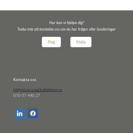
Hur kan vi hjälpa dig?
Tveka inte att kontakta oss om du har frågor eller funderingar
Ring
Maila
Kon­tak­ta oss
ml@novus-coachutbildning.se
070-37 440 27
linkedin
facebook