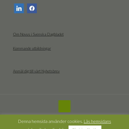
linkedin
facebook
Om Novus i Svenska Dagbladet
Kommande utbildningar
Anmäl dig till vårt Nyhetsbrev
© Novus |
Integritetspolicy
|
Dataskyddspolicy
Denna hemsida använder cookies.
Läs hemsidans