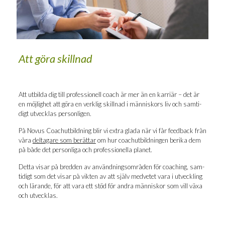
Att göra skillnad
Att utbil­da dig till pro­fes­sio­nell coach är mer än en kar­riär – det är
en möj­lig­het att göra en verk­lig skill­nad i män­ni­skors liv och sam­ti­
digt utveck­las personligen.
På Novus Coach­ut­bild­ning blir vi extra gla­da när vi får feed­back från
våra
del­ta­ga­re som berät­tar
om hur coach­ut­bild­ning­en beri­ka dem
på både det per­son­li­ga och pro­fes­sio­nel­la planet.
Det­ta visar på bred­den av använd­nings­om­rå­den för coaching, sam­
ti­digt som det visar på vik­ten av att själv med­ve­tet vara i utveck­ling
och läran­de, för att vara ett stöd för and­ra män­ni­skor som vill växa
och utvecklas.