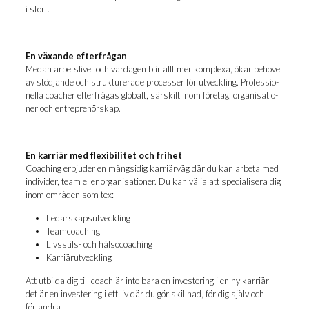
i stort.
En väx­an­de efterfrågan
Medan arbets­li­vet och var­da­gen blir allt mer kom­plexa, ökar beho­vet
av stöd­jan­de och struk­tu­re­ra­de pro­ces­ser för utveck­ling. Pro­fes­sio­
nel­la coacher efter­frå­gas glo­balt, sär­skilt inom före­tag, orga­ni­sa­tio­
ner och entreprenörskap.
En kar­riär med flex­i­bi­li­tet och frihet
Coaching erbju­der en mångsidig kar­riär­väg där du kan arbe­ta med
indi­vi­der, team eller orga­ni­sa­tio­ner. Du kan väl­ja att spe­ci­a­li­se­ra dig
inom områ­den som tex:
Ledar­skaps­ut­veck­ling
Teamcoaching
Livsstils- och hälsocoaching
Kar­riär­ut­veck­ling
Att utbil­da dig till coach är inte bara en inve­ste­ring i en ny kar­riär –
det är en inve­ste­ring i ett liv där du gör skill­nad, för dig själv och
för andra