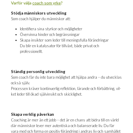
Var­för väl­ja
coach som yrke
?
Stöd­ja män­ni­skors utveckling
Som coach hjäl­per du män­ni­skor att:
Iden­ti­fi­e­ra sina styr­kor och möjligheter
Över­vin­na hin­der och begränsningar
Ska­pa insik­ter som leder till menings­ful­la förändringar
Du blir en kata­ly­sa­tor för till­växt, både pri­vat och
professionellt.
Stän­dig per­son­lig utveckling
Som coach får du inte bara möj­lig­het att hjäl­pa and­ra – du utveck­las
ock­så själv.
Pro­ces­sen krä­ver kon­ti­nu­er­lig reflek­tion, läran­de och för­bätt­ring, vil­
ket leder till ökad självin­sikt och skicklighet.
Ska­pa verk­lig påverkan
Coaching är mer än ett jobb – det är en chans att bidra till en värld
där män­ni­skor lever mer auten­tis­ka och balan­se­ra­de liv. Du får
vara med och for­ma en posi­tiv för­änd­ring i and­ras liv och sam­häl­let