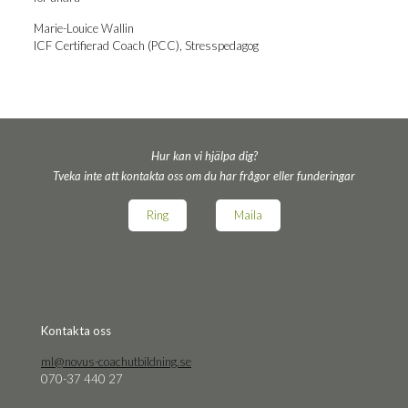
Marie-Louice Wal­lin
ICF Cer­ti­fi­e­rad Coach (PCC), Stresspedagog
Hur kan vi hjälpa dig?
Tveka inte att kontakta oss om du har frågor eller funderingar
Ring
Maila
Kon­tak­ta oss
ml@novus-coachutbildning.se
070-37 440 27